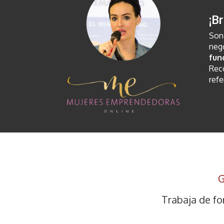
¡B
Son 
nego
fun
Reco
refe
G
Trabaja de fo