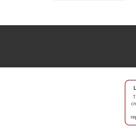
T
cr
re