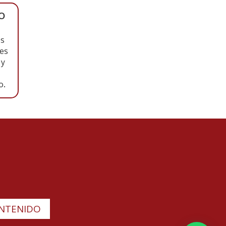
CO
os
 es
 y
o.
ONTENIDO