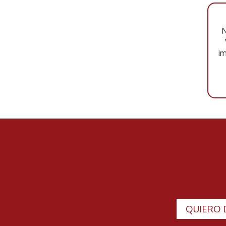
N
im
QUIERO 