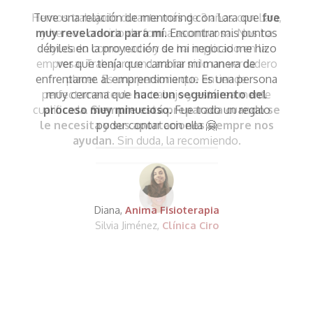
Hemos trabajado durante más de 3 años con Lara,
y hemos crecido de forma asombrosa. Nos ha
ayudado como nadie y se ha implicado en la
empresa. Trabajar con Lara ha sido un verdadero
placer. Es una persona que entiende
perfectamente de su trabajo y está realmente
cualificada.
Siempre está preparada cuando se
le necesita y sus aportaciones siempre nos
ayudan
. Sin duda, la recomiendo.
Silvia Jiménez,
Clínica Ciro