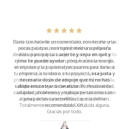
Tuve la suerte de conocer a Lara en un curso y la
verdad es que
me inspiró mucha confianza
desde un principio
. Luego seguimos en contacto
y me ha ayudado con muchas herramientas de
email marketing, estrategias para mejorar mi web
y hacer más rentable mi negocio. Lara es una
profesional muy preparada y muy comprometida,
dispuesta a ayudarte en todo, resolverte
cualquier problema y explicarte las cosas con
una paciencia increíble
. Sin duda te la
recomiendo al 100%.